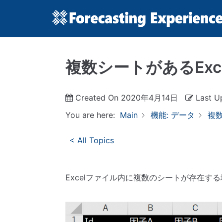
コ
ン
テ
ン
複数シートがあるEx
ツ
に
ス
Created On
2020年4月14日
Last U
キ
ッ
You are here:
Main
機能: データ
複
プ
< All Topics
Excelファイル内に複数のシートが存在